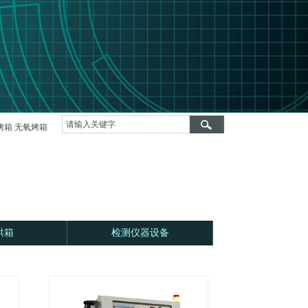
维氮气烘箱
热风循环真空烘箱，高温热风真空烤箱
HMDS预处理系统(JS-
烤箱 无氧烤箱
烘箱
检测仪器设备