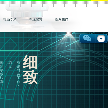
帮助文档
在线留言
联系我们
细
做
态
就
到
度
是
极
，
对
致
致
待
认
工
真
作
的