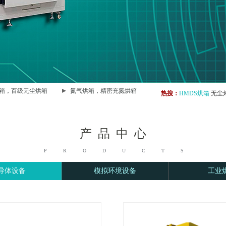
，百级无尘烘箱
氮气烘箱，精密充氮烘箱
LCP热处理烘箱，LCP纤
热搜：
HMDS烘箱
无尘
产 品
中 心
PRODUCTS
导体设备
模拟环境设备
工业