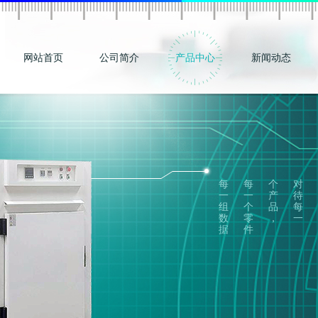
网站首页
公司简介
产品中心
新闻动态
每
每
个
对
一
一
产
待
组
个
品
每
数
零
，
一
据
件