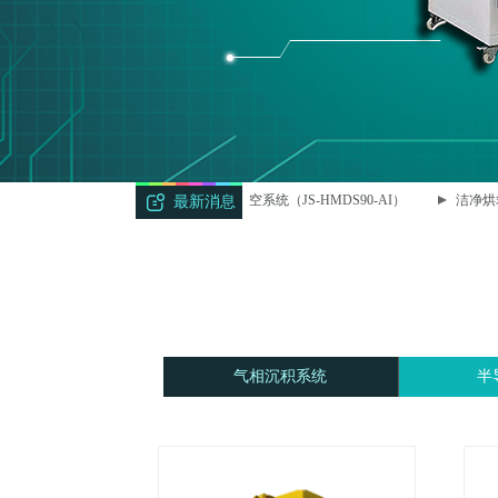
智能型HMDS真空系统（JS-HMDS90-AI）
洁净烘箱
最新消息
气相沉积系统
半