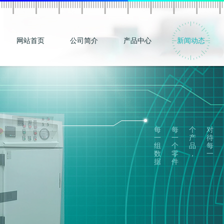
网站首页
公司简介
产品中心
新闻动态
每
每
个
对
一
一
产
待
组
个
品
每
数
零
，
一
据
件