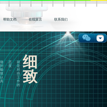
帮助文档
在线留言
联系我们
细
做
态
就
到
度
是
极
，
对
致
致
待
认
工
真
作
的