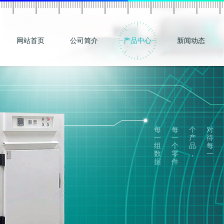
网站首页
公司简介
产品中心
新闻动态
每
每
个
对
一
一
产
待
组
个
品
每
数
零
，
一
据
件