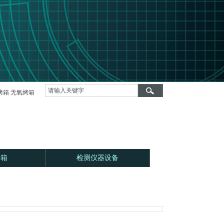
纤维氮气烘箱
热风循环真空烘箱，高温热风真空烤箱
HMDS预处理系统(J
烤箱 无氧烤箱
烘箱
检测仪器设备