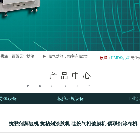
烘箱，百级无尘烘箱
氮气烘箱，精密充氮烘箱
LCP热处理烘箱，LCP
热搜：
HMDS烘箱
无尘
产 品
中 心
PRODUCTS
导体设备
模拟环境设备
工业
抗黏剂蒸镀机 抗粘剂涂胶机 硅烷气相镀膜机 偶联剂涂布机