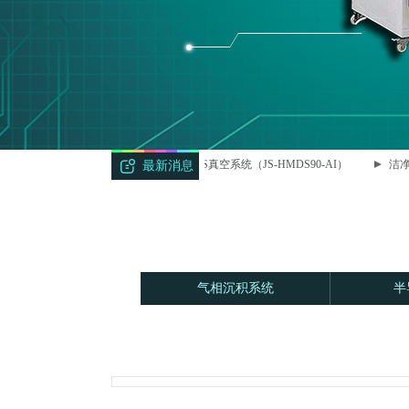
智能型HMDS真空系统（JS-HMDS90-AI）
洁净
最新消息
气相沉积系统
半